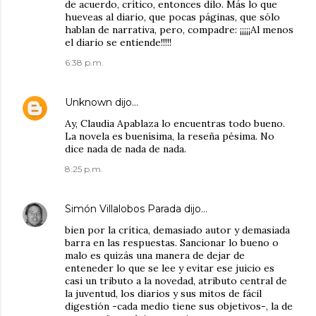
de acuerdo, crítico, entonces dilo. Más lo que
hueveas al diario, que pocas páginas, que sólo
hablan de narrativa, pero, compadre: ¡¡¡¡¡Al menos
el diario se entiende!!!!!
6:38 p.m.
Unknown
dijo…
Ay, Claudia Apablaza lo encuentras todo bueno.
La novela es buenísima, la reseña pésima. No
dice nada de nada de nada.
8:25 p.m.
Simón Villalobos Parada
dijo…
bien por la crítica, demasiado autor y demasiada
barra en las respuestas. Sancionar lo bueno o
malo es quizás una manera de dejar de
enteneder lo que se lee y evitar ese juicio es
casi un tributo a la novedad, atributo central de
la juventud, los diarios y sus mitos de fácil
digestión -cada medio tiene sus objetivos-, la de