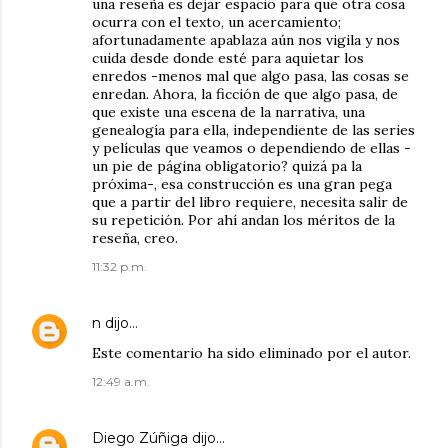
una reseña es dejar espacio para que otra cosa
ocurra con el texto, un acercamiento;
afortunadamente apablaza aún nos vigila y nos
cuida desde donde esté para aquietar los
enredos -menos mal que algo pasa, las cosas se
enredan. Ahora, la ficción de que algo pasa, de
que existe una escena de la narrativa, una
genealogía para ella, independiente de las series
y películas que veamos o dependiendo de ellas -
un pie de página obligatorio? quizá pa la
próxima-, esa construcción es una gran pega
que a partir del libro requiere, necesita salir de
su repetición. Por ahí andan los méritos de la
reseña, creo.
11:32 p.m.
n
dijo…
Este comentario ha sido eliminado por el autor.
12:49 a.m.
Diego Zúñiga
dijo…