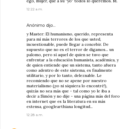
ego, mujer, que a su "yo" todos lo queremos. M.
12:22 a.m.
Anónimo dijo…
y Master: El humanismo, querido, representa
para mí más terrores de los que usted,
incuestionable, puede llegar a concebir. De
supuesto que no es el terror de digamos... un
palomo, pero sí aquel de quien se tuvo que
enfrentar a la educación humanista, académica, y
de quien entiende que un sistema, tanto afuera
como adentro de este sistema, es finalmente
utilitario, y por lo tanto, deleznable. Le
recomiendo que no se apene por nuestro
materialismo (¡yo ni siquiera lo encontré!),
quizás no sea más que - tal como yo le iba a
decir a Simón y no dije - una página más del foro
en internet que es la literatura en su más
extensa, googlearthiana longitud...
12:28 a.m.