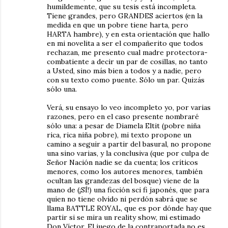
humildemente, que su tesis está incompleta.
Tiene grandes, pero GRANDES aciertos (en la
medida en que un pobre tiene harta, pero
HARTA hambre), y en esta orientación que hallo
en mi novelita a ser el compañerito que todos
rechazan, me presento cual madre protectora-
combatiente a decir un par de cosillas, no tanto
a Usted, sino más bien a todos y a nadie, pero
con su texto como puente. Sólo un par. Quizás
sólo una.
Verá, su ensayo lo veo incompleto yo, por varias
razones, pero en el caso presente nombraré
sólo una: a pesar de Diamela Eltit (pobre niña
rica, rica niña pobre), mi texto propone un
camino a seguir a partir del basural, no propone
una sino varias, y la conclusiva (que por culpa de
Señor Nación nadie se da cuenta; los críticos
menores, como los autores menores, también
ocultan las grandezas del bosque) viene de la
mano de (¡SÍ!) una ficción sci fi japonés, que para
quien no tiene olvido ni perdón sabrá que se
llama BATTLE ROYAL, que es por dónde hay que
partir si se mira un reality show, mi estimado
Don Víctor. El juego de la contraportada no es