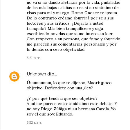
no va si no dando aletazos por la vida, puñaladas
de las más bajas calañas no es si no sinónimo de
risas para mí y mi ego. Homo Gnosce te ipsum.
De lo contrario créame aburrirá per se a sus
lectores y sus críticos. ¿Dejarlo a usted
tranquilo? Más bien tranquilícese y siga
escribiendo novelas que si me interesan leer.
Con respecto a su persona, que fome y aburrido
me parecen sus comentarios personales y por
lo demás con cero objetividad.
3:51 p.m.
Unknown
dijo…
Úuuuuuuuuu, lo que te dijeron, Maori: ¡poco
objetivo! Defiéndete con una ¿ley?
¿Y por qué tendría que ser objetivo?
A mí me parece entretenidísimo este debate. Y
no soy Diego Zúñiga ni su hermana Carola. Yo
soy el que soy: Eduardo.
5:52 p.m.