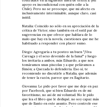
contradice en la siguiente línea de texto) a: (Mi
apoyo es incondicional con quién odie a la
Chile). Pero no se preocupe, que mi afecto es
inclusivamente interminable, aunque claro, casi
inútil.
Natalia: Coincido no sólo en su apreciación de la
crítica de Víctor, sino también en el sutil par de
sugerencias en que ofrece que hablara de lo
malo que hay en la novela, cuestiones que me he
habituado a responder con placer sumo.
Diego: Agregaría a tu posteo un buen "¡Viva
Careaga y el sexo devenido de la fama!" y luego
los invitaría a ambos, más Eduardo, a que nos
tomáramos unas piscolas y a que peláramos a
Simón; a Quezada lo defendería. Eso sí, te
recomiendo no discutirle a Natalia, que además
de tener la razón, parece que es Sagitario.
Giovanna: Le pido por favor que me deje en paz
por Facebook, que si bien Eduardo es de mi
favoritismo, no así de mi voluntad. No le pido
que lea el libro que le dediqué, no soy capaz más
que de llanto en este asunto. Pero controle ese