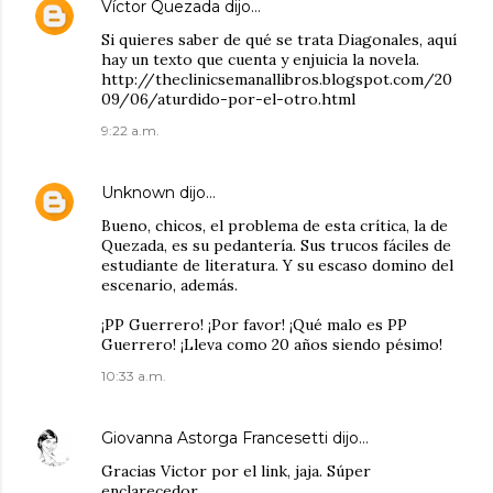
Víctor Quezada
dijo…
Si quieres saber de qué se trata Diagonales, aquí
hay un texto que cuenta y enjuicia la novela.
http://theclinicsemanallibros.blogspot.com/20
09/06/aturdido-por-el-otro.html
9:22 a.m.
Unknown
dijo…
Bueno, chicos, el problema de esta crítica, la de
Quezada, es su pedantería. Sus trucos fáciles de
estudiante de literatura. Y su escaso domino del
escenario, además.
¡PP Guerrero! ¡Por favor! ¡Qué malo es PP
Guerrero! ¡Lleva como 20 años siendo pésimo!
10:33 a.m.
Giovanna Astorga Francesetti
dijo…
Gracias Victor por el link, jaja. Súper
enclarecedor.