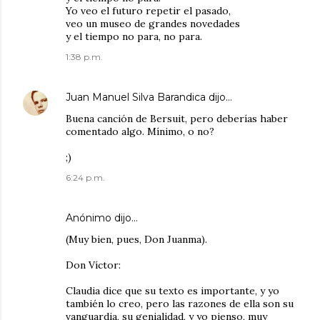
Yo veo el futuro repetir el pasado,
veo un museo de grandes novedades
y el tiempo no para, no para.
1:38 p.m.
Juan Manuel Silva Barandica
dijo…
Buena canción de Bersuit, pero deberías haber
comentado algo. Mínimo, o no?
;)
6:24 p.m.
Anónimo dijo…
(Muy bien, pues, Don Juanma).
Don Víctor:
Claudia dice que su texto es importante, y yo
también lo creo, pero las razones de ella son su
vanguardia, su genialidad, y yo pienso, muy