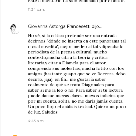
Este comentario ha sido eliminado por el autor.
11:34 p.m.
Giovanna Astorga Francesetti
dijo…
No sé, si la crítica pretende ser una entrada,
decirnos "dónde se inserta en este panorama tal
o cual novelita", mejor me leo al tal vilipendiado
periodista de la prensa cultural, mucho
contexto,mucha cita a la teoría y critica
literaria,y citar a Diamela para el autor,
comprendo sus molestias, mucha fotito con los
amigos (bastante guapo que se ve Becerra, debo
decirlo, jaja), en fin... me gustaría saber
realmente de qué se trata Diagonales para
saber si me la leo o no. Para saber si tu lectura
puede darme nuevas claves, nuevos indicios que
por mi cuenta, solita, no me daría jamás cuenta.
Un poco flojo el análisis textual. Quiero un poco
de luz. Saludos
4:43 a.m.