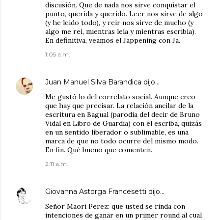
discusión. Que de nada nos sirve conquistar el
punto, querida y querido. Leer nos sirve de algo
(y he leído todo), y reír nos sirve de mucho (y
algo me reí, mientras leía y mientras escribía).
En definitiva, veamos el Jappening con Ja.
1:05 a.m.
Juan Manuel Silva Barandica
dijo…
Me gustó lo del correlato social. Aunque creo
que hay que precisar. La relación ancilar de la
escritura en Bagual (parodia del decir de Bruno
Vidal en Libro de Guardia) con el escriba, quizás
en un sentido liberador o sublimable, es una
marca de que no todo ocurre del mismo modo.
En fin. Qué bueno que comenten.
2:11 a.m.
Giovanna Astorga Francesetti
dijo…
Señor Maori Perez: que usted se rinda con
intenciones de ganar en un primer round al cual