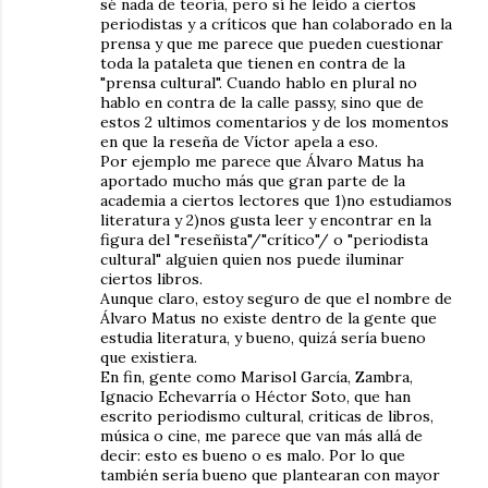
sé nada de teoría, pero sí he leído a ciertos
periodistas y a críticos que han colaborado en la
prensa y que me parece que pueden cuestionar
toda la pataleta que tienen en contra de la
"prensa cultural". Cuando hablo en plural no
hablo en contra de la calle passy, sino que de
estos 2 ultimos comentarios y de los momentos
en que la reseña de Víctor apela a eso.
Por ejemplo me parece que Álvaro Matus ha
aportado mucho más que gran parte de la
academia a ciertos lectores que 1)no estudiamos
literatura y 2)nos gusta leer y encontrar en la
figura del "reseñista"/"crítico"/ o "periodista
cultural" alguien quien nos puede iluminar
ciertos libros.
Aunque claro, estoy seguro de que el nombre de
Álvaro Matus no existe dentro de la gente que
estudia literatura, y bueno, quizá sería bueno
que existiera.
En fin, gente como Marisol García, Zambra,
Ignacio Echevarría o Héctor Soto, que han
escrito periodismo cultural, criticas de libros,
música o cine, me parece que van más allá de
decir: esto es bueno o es malo. Por lo que
también sería bueno que plantearan con mayor