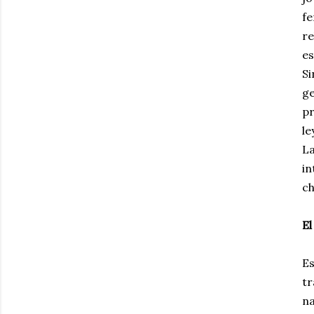
fe
re
es
Si
ge
pr
le
La
in
ch
El
Es
tr
na