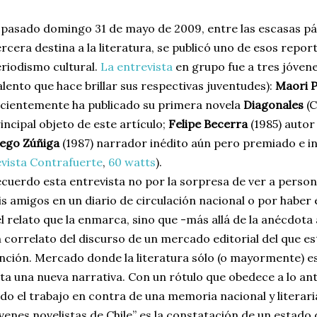
 pasado domingo 31 de mayo de 2009, entre las escasas pág
rcera destina a la literatura, se publicó uno de esos repor
riodismo cultural.
La entrevista
en grupo fue a tres jóven
alento que hace brillar sus respectivas juventudes):
Maori 
cientemente ha publicado su primera novela
Diagonales
(C
incipal objeto de este artículo;
Felipe Becerra
(1985) auto
ego Zúñiga
(1987) narrador inédito aún pero premiado e in
vista Contrafuerte
,
60 watts
).
cuerdo esta entrevista no por la sorpresa de ver a perso
s amigos en un diario de circulación nacional o por haber
l relato que la enmarca, sino que -más allá de la anécdota
 correlato del discurso de un mercado editorial del que e
nción. Mercado donde la literatura sólo (o mayormente) es 
ta una nueva narrativa. Con un rótulo que obedece a lo ant
do el trabajo en contra de una memoria nacional y literari
venes novelistas de Chile” es la constatación de un estado 