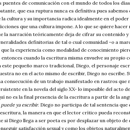
s puentes de comunicación con el mundo de todos los días.
stante, que esa ruptura nunca es definitiva pues sabemos q
 la cultura y su importancia radica idealmente en el poder 
licciones que una cultura impone. A lo que se quiere hacer 
e la narración teóricamente deja de cifrar su contenido y
neralidades definitorias de tal o cual comunidad –o a mar
 que la experiencia como modalidad de conocimiento pierde
 entonces cuando la escritura misma envuelve su propio có
 este pequeño marco tradicional, Diego, el personaje esc
estra no en el acto mismo de escribir, Diego no escribe. Su
a consecución de un trabajo manifestado en rastros que
rsistente en la novela del siglo XX- lo imposible del acto d
uí no es la final presencia de la escritura a partir de la 
 puede ya escribir
. Diego no participa de tal sentencia que 
 escritura, la manera en que el lector crítico pueda recons
e si Diego llega a ser poeta es por desplazar un objeto de 
nseguir satisfacción sexual y como los objetos naturalment