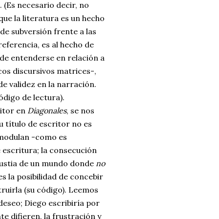
 (Es necesario decir, no
ue la literatura es un hecho
de subversión frente a las
referencia, es al hecho de
 de entenderse en relación a
cos discursivos matrices-,
 validez en la narración.
digo de lectura).
ritor en
Diagonales
, se nos
 título de escritor no es
 modulan -como es
e escritura; la consecución
angustia de un mundo donde
no
es la posibilidad de concebir
truirla (su código). Leemos
deseo; Diego escribiría por
e difieren, la frustración y