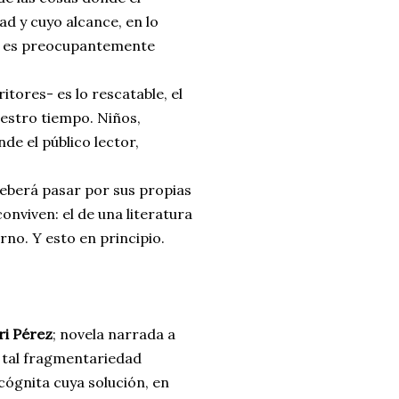
ad y cuyo alcance, en lo
io, es preocupantemente
itores- es lo rescatable, el
uestro tiempo. Niños,
e el público lector,
deberá pasar por sus propias
onviven: el de una literatura
no. Y esto en principio.
ri Pérez
; novela narrada a
, tal fragmentariedad
cógnita cuya solución, en