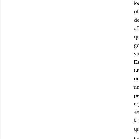
lo
ob
de
af
qu
ge
ya
Es
En
mu
un
pe
aq
se
la
qu
co