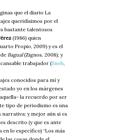
inas que el diario La
tajes queridísimos por el
es bastante talentosos
Pérez
(1986) quien
uarto Propio, 2009) y es el
r de
Bagual
(Zignos, 2008); y
cansable trabajador (
Snob
,
najes conocidos para mí y
 estado yo en los márgenes
 aquella- la recuerdo por ser
ste tipo de periodismo es una
narrativa; y mejor aún si es
es descrito (y que es ante
a en lo específico) “Los más
de las cosas donde el