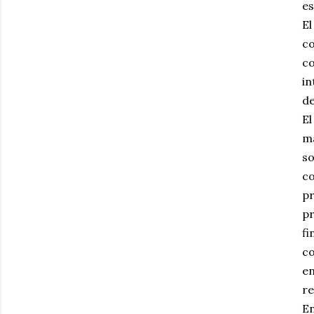
es
El
co
co
in
de
El
ma
so
co
pr
pr
fi
co
e
re
En