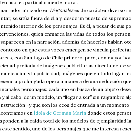
te caso, es particularmente moral.
 narrador utilizado en
Diagonales
es de carácter diverso re
ntar, se sitúa fuera de ella y, desde un puesto de supremac
ntenido interior de los personajes. Es él, a pesar de sus 
tervenciones, quien enmarca las vidas de todos los perso
saparecen en la narración, además de hacerlos hablar, oto
 contexto en que estas voces emergen se vincula perfecta
rcas, con Santiago de Chile primero, pero, con mayor hon
ciedad preñada de imágenes publicitarias directamente ve
municación y la publicidad; imágenes que en todo lugar ma
esencia prolongada opera a manera de una seducción que 
incipales personajes: cada uno en busca de un objeto dese
n y al cabo, de un modelo, un “llegar a ser” sin raigambre a
nstrucción –y que son los ecos de entrada a un momento
ncontramos en
Ídola de Germán Marín
donde estos persona
sponden a la caída total de los modelos de ejemplaridad 
 este sentido, uno de los personajes que me interesa res