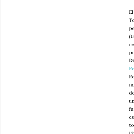
El
Te
pe
(t
re
pr
Di
Re
Re
mi
de
un
fu
es
to
jó