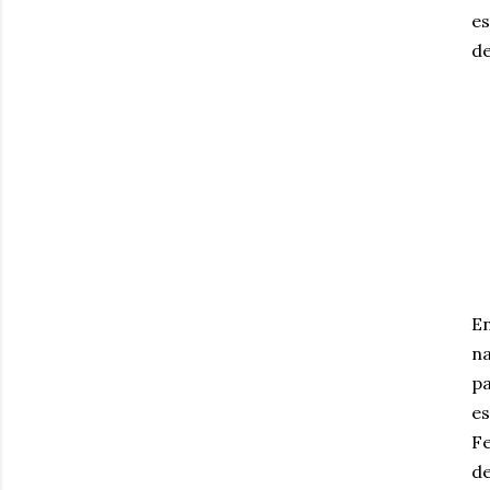
es
de
En
na
pa
es
Fe
de