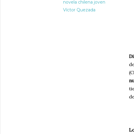
novela chilena joven
Víctor Quezada
D
de
(C
nu
ti
de
Lo