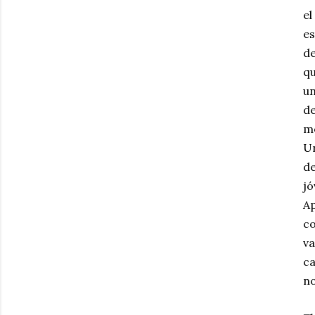
el
es
de
qu
un
de
mo
Un
de
jó
Ap
co
va
ca
no