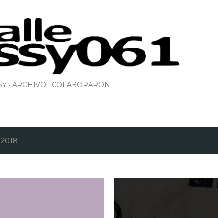
Ir al contenido principal
SY
ARCHIVO
COLABORARON
, 2018