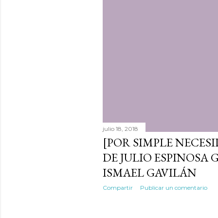
a
d
a
s
julio 18, 2018
[POR SIMPLE NECESI
DE JULIO ESPINOSA 
ISMAEL GAVILÁN
Compartir
Publicar un comentario