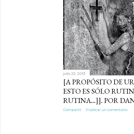
a
d
a
s
julio 22, 2013
[A PROPÓSITO DE UR
ESTO ES SÓLO RUTIN
RUTINA…]]. POR DA
Compartir
Publicar un comentario