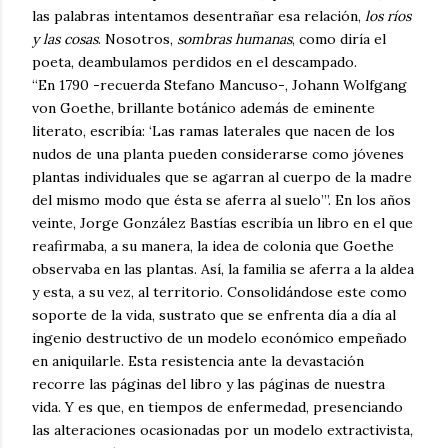
las palabras intentamos desentrañar esa relación,
los ríos
y las cosas
. Nosotros,
sombras humanas
, como diría el
poeta, deambulamos perdidos en el descampado.
“En 1790 -recuerda Stefano Mancuso-, Johann Wolfgang
von Goethe, brillante botánico además de eminente
literato, escribía: ‘Las ramas laterales que nacen de los
nudos de una planta pueden considerarse como jóvenes
plantas individuales que se agarran al cuerpo de la madre
del mismo modo que ésta se aferra al suelo’”. En los años
veinte, Jorge González Bastías escribía un libro en el que
reafirmaba, a su manera, la idea de colonia que Goethe
observaba en las plantas. Así, la familia se aferra a la aldea
y esta, a su vez, al territorio. Consolidándose este como
soporte de la vida, sustrato que se enfrenta día a día al
ingenio destructivo de un modelo económico empeñado
en aniquilarle. Esta resistencia ante la devastación
recorre las páginas del libro y las páginas de nuestra
vida. Y es que, en tiempos de enfermedad, presenciando
las alteraciones ocasionadas por un modelo extractivista,