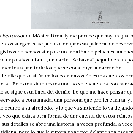
n
Retrovisor
de Mónica Drouilly me parece que hay un gusto 
entos surgen, si se pudiese ocupar esa palabra, de observ
gistros de hechos simples: un montón de peluches, un encu
 cumpleaños infantil, un cartel “Se busca” pegado en un po
ementos a partir de los que se construye la narración.
 detalle que se sitúa en los comienzos de estos cuentos c
rrar. En estos siete textos uno no se encuentra con narra
e se sigue esta línea del detalle. Lo que me hace pensar qu
servadora consumada, una persona que prefiere mirar y r
e ocurre a su alrededor y lo que va sintiendo lo va dejand
 veo que exista otra forma de dar cuenta de estos relato
 sus detalles se abre una historia, a veces profunda, a vec
tidiana, pero lo que la autora pone por delante son esos m