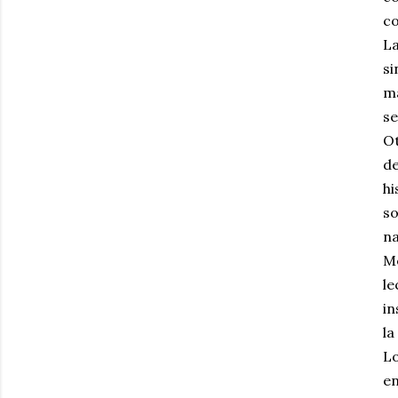
co
La
si
ma
se
Ot
de
hi
so
na
Me
le
in
la
Lo
en