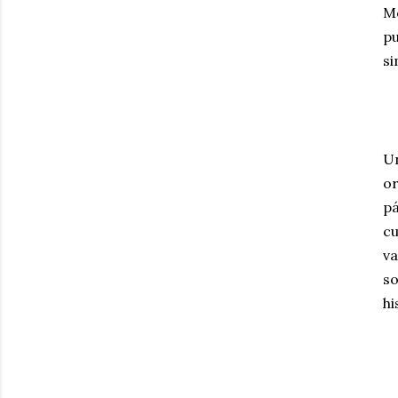
Mó
pu
si
Un
or
pá
cu
va
so
hi