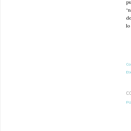
pu
“n
de
lo
Co
Et
C
PU