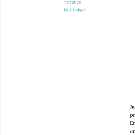
narrativa
Retrovisor
Ju
pr
En
en