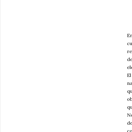
E
cu
re
de
el
El
na
qu
ob
qu
No
de
co