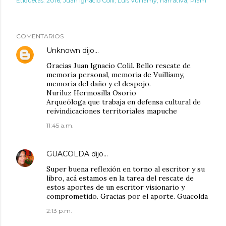
Etiquetas:
2016
Juan Ignacio Colil
Luis Vulliamy
narrativa
Piam
COMENTARIOS
Unknown
dijo…
Gracias Juan Ignacio Colil. Bello rescate de
memoria personal, memoria de Vuilliamy,
memoria del daño y el despojo.
Nuriluz Hermosilla Osorio
Arqueóloga que trabaja en defensa cultural de
reivindicaciones territoriales mapuche
11:45 a.m.
GUACOLDA
dijo…
Super buena reflexión en torno al escritor y su
libro, acá estamos en la tarea del rescate de
estos aportes de un escritor visionario y
comprometido. Gracias por el aporte. Guacolda
2:13 p.m.