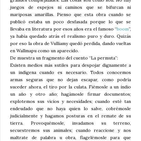
juegos de espejos ni caminos que se bifurcan ni
mariposas amarillas. Pienso que esta obra cuando se
publicó estaba un poco desfasada porque lo que se
llevaba en literatura por esos años era el famoso “
boom
”,
ya había quedado atrás el realismo puro y duro. Quizás
por eso la obra de Vulliamy quedó perdida, dando vueltas
en Wallmapu como un aparecido.
De muestra un fragmento del cuento “La permuta”:
Existen medios más sutiles para despojar dignamente a
un indígena cuando es necesario. Todos conocemos
armas seguras que no dejan escapar, como podría
suceder ahora, el tiro por la culata. Fiémosle a un indio
un año y otro año; hagámosle firmar documentos;
explotemos sus vicios y necesidades; cuando esté tan
endeudado que no haya quien lo salve, cobrémosle
judicialmente y hagamos posturas en el remate de su
tierra. Provoquémosle, invadamos su terreno,
secuestremos sus animales; cuando reaccione y nos
maltrate de palabra u obra, flagelémosle para que