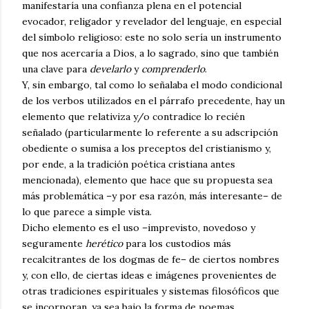
manifestaría una confianza plena en el potencial
evocador, religador y revelador del lenguaje, en especial
del símbolo religioso: este no solo sería un instrumento
que nos acercaría a Dios, a lo sagrado, sino que también
una clave para
develarlo
y
comprenderlo
.
Y, sin embargo, tal como lo señalaba el modo condicional
de los verbos utilizados en el párrafo precedente, hay un
elemento que relativiza y/o contradice lo recién
señalado (particularmente lo referente a su adscripción
obediente o sumisa a los preceptos del cristianismo y,
por ende, a la tradición poética cristiana antes
mencionada), elemento que hace que su propuesta sea
más problemática –y por esa razón, más interesante– de
lo que parece a simple vista.
Dicho elemento es el uso –imprevisto, novedoso y
seguramente
herético
para los custodios más
recalcitrantes de los dogmas de fe– de ciertos nombres
y, con ello, de ciertas ideas e imágenes provenientes de
otras tradiciones espirituales y sistemas filosóficos que
se incorporan, ya sea bajo la forma de poemas