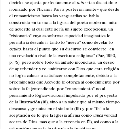
decirlo, se ajusta perfectamente al
mito
–tan discutido e
ironizado por Nicanor Parra posteriormente– que desde
el romanticismo hasta las vanguardias se había
construido en torno a la figura del poeta moderno, mito
de acuerdo al cual este sería un sujeto excepcional, un
“visionario” cuya asombrosa capacidad imaginativa le
permitiría descubrir tanto lo “nuevo” como develar lo
oculto
, hasta el punto que su discurso se convierte “en
una revelación rival de la escritura religiosa” (Paz, 1990,
p. 75); pero sobre todo un anhelo inconcluso, un deseo
de aprehender y re-unificarse con Dios que esta religión
no logra calmar o satisfacer completamente, debido a la
preeminencia que Acevedo le otorga al conocimiento por
sobre la fe (entendiendo por “conocimiento” no al
pensamiento lógico-racional impulsado por el proyecto
de la Ilustración (18), sino a un saber que al mismo tiempo
descansa y germina en el símbolo (19) y, por “fe”, a la
aceptación de lo que la Iglesia afirma como
única
verdad
acerca de Dios, más que a la creencia en Él), así como a la
valoración que esta le otorga a la temática –y