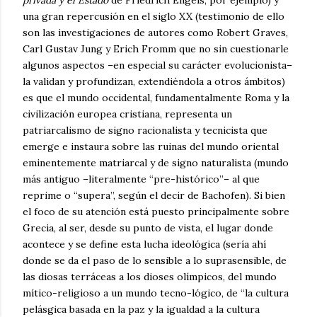
privada y el Estado
de Friedrich Engels, por ejemplo) y
una gran repercusión en el siglo XX (testimonio de ello
son las investigaciones de autores como Robert Graves,
Carl Gustav Jung y Erich Fromm que no sin cuestionarle
algunos aspectos –en especial su carácter evolucionista–
la validan y profundizan, extendiéndola a otros ámbitos)
es que el mundo occidental, fundamentalmente Roma y la
civilización europea cristiana, representa un
patriarcalismo de signo racionalista y tecnicista que
emerge e instaura sobre las ruinas del mundo oriental
eminentemente matriarcal y de signo naturalista (mundo
más antiguo –literalmente “pre-histórico”– al que
reprime o “supera”, según el decir de Bachofen). Si bien
el foco de su atención está puesto principalmente sobre
Grecia, al ser, desde su punto de vista, el lugar donde
acontece y se define esta lucha ideológica (sería ahí
donde se da el paso de lo sensible a lo suprasensible, de
las diosas terráceas a los dioses olímpicos, del mundo
mítico-religioso a un mundo tecno-lógico, de “la cultura
pelásgica basada en la paz y la igualdad a la cultura