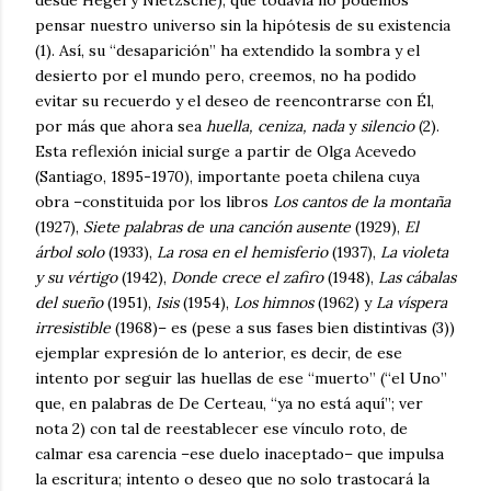
desde Hegel y Nietzsche), que todavía no podemos
pensar nuestro universo sin la hipótesis de su existencia
(1). Así, su “desaparición” ha extendido la sombra y el
desierto por el mundo pero, creemos, no ha podido
evitar su recuerdo y el deseo de reencontrarse con Él,
por más que ahora sea
huella, ceniza, nada
y
silencio
(2).
Esta reflexión inicial surge a partir de Olga Acevedo
(Santiago, 1895-1970), importante poeta chilena cuya
obra –constituida por los libros
Los cantos de la montaña
(1927),
Siete palabras de una canción ausente
(1929),
El
árbol solo
(1933),
La rosa en el hemisferio
(1937),
La violeta
y su vértigo
(1942),
Donde crece el zafiro
(1948),
Las cábalas
del sueño
(1951),
Isis
(1954),
Los himnos
(1962) y
La víspera
irresistible
(1968)– es (pese a sus fases bien distintivas (3))
ejemplar expresión de lo anterior, es decir, de ese
intento por seguir las huellas de ese “muerto” (“el Uno”
que, en palabras de De Certeau, “ya no está aquí”; ver
nota 2) con tal de reestablecer ese vínculo roto, de
calmar esa carencia –ese duelo inaceptado– que impulsa
la escritura; intento o deseo que no solo trastocará la