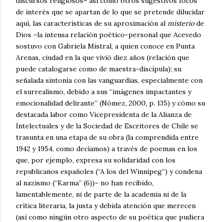
discursos religiosos– así como otros sugestivos focos
de interés que se apartan de lo que se pretende dilucidar
aquí, las características de su aproximación al
misterio
de
Dios –la intensa relación poético-personal que Acevedo
sostuvo con Gabriela Mistral, a quien conoce en Punta
Arenas, ciudad en la que vivió diez años (relación que
puede catalogarse como de maestra-discípula); su
señalada sintonía con las vanguardias, especialmente con
el surrealismo, debido a sus “imágenes impactantes y
emocionalidad delirante” (Nómez, 2000, p. 135) y cómo su
destacada labor como Vicepresidenta de la Alianza de
Intelectuales y de la Sociedad de Escritores de Chile se
trasunta en una etapa de su obra (la comprendida entre
1942 y 1954, como decíamos) a través de poemas en los
que, por ejemplo, expresa su solidaridad con los
republicanos españoles (“A los del Winnipeg”) y condena
al nazismo (“Karma” (6))– no han recibido,
lamentablemente, ni de parte de la academia ni de la
crítica literaria, la justa y debida atención que merecen
(así como ningún otro aspecto de su poética que pudiera