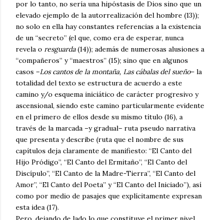
por lo tanto, no sería una hipóstasis de Dios sino que un
elevado ejemplo de la autorrealización del hombre (13));
no solo en ella hay constantes referencias a la existencia
de un “secreto” (el que, como era de esperar, nunca
revela o
resguarda
(14)); además de numerosas alusiones a
“compañeros” y “maestros” (15); sino que en algunos
casos –
Los cantos de la montaña, Las cábalas del sueño
– la
totalidad del texto se estructura de acuerdo a este
camino y/o esquema iniciático de carácter progresivo y
ascensional, siendo este camino particularmente evidente
en el primero de ellos desde su mismo título (16), a
través de la marcada –y gradual– ruta pseudo narrativa
que presenta y describe (ruta que el nombre de sus
capítulos deja claramente de manifiesto: “El Canto del
Hijo Pródigo”, “El Canto del Ermitaño”, “El Canto del
Discípulo”, “El Canto de la Madre-Tierra”, “El Canto del
Amor”, “El Canto del Poeta” y “El Canto del Iniciado”), así
como por medio de pasajes que explícitamente expresan
esta idea (17).
Pero, dejando de lado lo que constituye el primer nivel