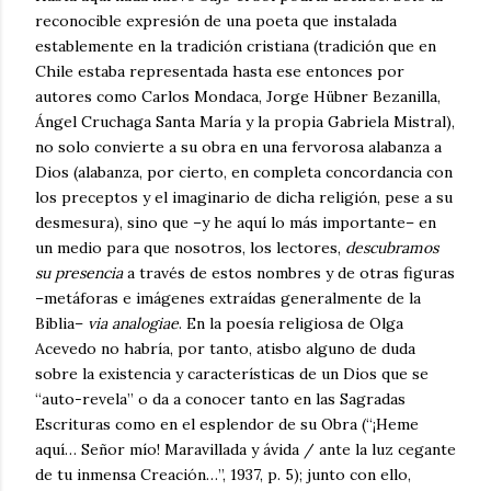
reconocible expresión de una poeta que instalada
establemente en la tradición cristiana (tradición que en
Chile estaba representada hasta ese entonces por
autores como Carlos Mondaca, Jorge Hübner Bezanilla,
Ángel Cruchaga Santa María y la propia Gabriela Mistral),
no solo convierte a su obra en una fervorosa alabanza a
Dios (alabanza, por cierto, en completa concordancia con
los preceptos y el imaginario de dicha religión, pese a su
desmesura), sino que –y he aquí lo más importante– en
un medio para que nosotros, los lectores,
descubramos
su presencia
a través de estos nombres y de otras figuras
–metáforas e imágenes extraídas generalmente de la
Biblia–
via analogiae
. En la poesía religiosa de Olga
Acevedo no habría, por tanto, atisbo alguno de duda
sobre la existencia y características de un Dios que se
“auto-revela” o da a conocer tanto en las Sagradas
Escrituras como en el esplendor de su Obra (“¡Heme
aquí… Señor mío! Maravillada y ávida / ante la luz cegante
de tu inmensa Creación…”, 1937, p. 5); junto con ello,