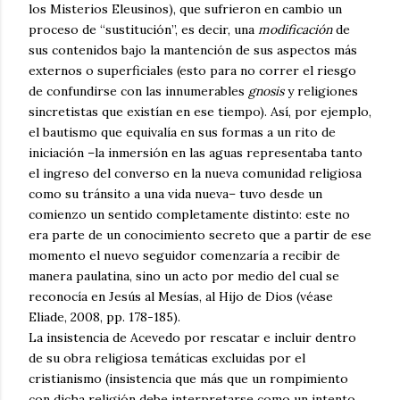
los Misterios Eleusinos), que sufrieron en cambio un
proceso de “sustitución”, es decir, una
modificación
de
sus contenidos bajo la mantención de sus aspectos más
externos o superficiales (esto para no correr el riesgo
de confundirse con las innumerables
gnosis
y religiones
sincretistas que existían en ese tiempo). Así, por ejemplo,
el bautismo que equivalía en sus formas a un rito de
iniciación –la inmersión en las aguas representaba tanto
el ingreso del converso en la nueva comunidad religiosa
como su tránsito a una vida nueva– tuvo desde un
comienzo un sentido completamente distinto: este no
era parte de un conocimiento secreto que a partir de ese
momento el nuevo seguidor comenzaría a recibir de
manera paulatina, sino un acto por medio del cual se
reconocía en Jesús al Mesías, al Hijo de Dios (véase
Eliade, 2008, pp. 178-185).
La insistencia de Acevedo por rescatar e incluir dentro
de su obra religiosa temáticas excluidas por el
cristianismo (insistencia que más que un rompimiento
con dicha religión debe interpretarse como un intento