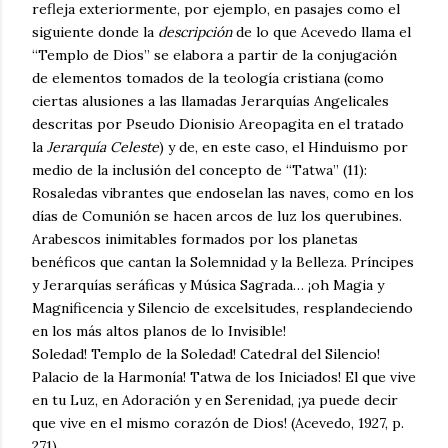
refleja exteriormente, por ejemplo, en pasajes como el
siguiente donde la
descripción
de lo que Acevedo llama el
“Templo de Dios” se elabora a partir de la conjugación
de elementos tomados de la teología cristiana (como
ciertas alusiones a las llamadas Jerarquías Angelicales
descritas por Pseudo Dionisio Areopagita en el tratado
la
Jerarquía Celeste
) y de, en este caso, el Hinduismo por
medio de la inclusión del concepto de “Tatwa” (11):
Rosaledas vibrantes que endoselan las naves, como en los
días de Comunión se hacen arcos de luz los querubines.
Arabescos inimitables formados por los planetas
benéficos que cantan la Solemnidad y la Belleza. Príncipes
y Jerarquías seráficas y Música Sagrada… ¡oh Magia y
Magnificencia y Silencio de excelsitudes, resplandeciendo
en los más altos planos de lo Invisible!
Soledad! Templo de la Soledad! Catedral del Silencio!
Palacio de la Harmonía! Tatwa de los Iniciados! El que vive
en tu Luz, en Adoración y en Serenidad, ¡ya puede decir
que vive en el mismo corazón de Dios! (Acevedo, 1927, p.
271).