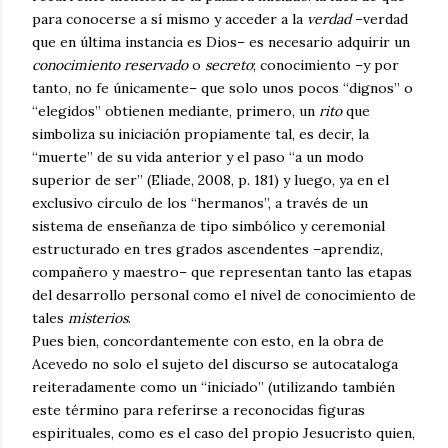
para conocerse a sí mismo y acceder a la
verdad
–verdad
que en última instancia es Dios– es necesario adquirir un
conocimiento reservado
o
secreto
; conocimiento –y por
tanto, no fe únicamente– que solo unos pocos “dignos” o
“elegidos” obtienen mediante, primero, un
rito
que
simboliza su iniciación propiamente tal, es decir, la
“muerte” de su vida anterior y el paso “a un modo
superior de ser” (Eliade, 2008, p. 181) y luego, ya en el
exclusivo círculo de los “hermanos”, a través de un
sistema de enseñanza de tipo simbólico y ceremonial
estructurado en tres grados ascendentes –aprendiz,
compañero y maestro– que representan tanto las etapas
del desarrollo personal como el nivel de conocimiento de
tales
misterios
.
Pues bien, concordantemente con esto, en la obra de
Acevedo no solo el sujeto del discurso se autocataloga
reiteradamente como un “iniciado” (utilizando también
este término para referirse a reconocidas figuras
espirituales, como es el caso del propio Jesucristo quien,