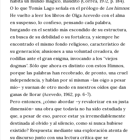
habita un mundo mágico, inaudito (Correa, 1972, p. 184).
O lo que Tomás Lago señala en el prólogo de
Los himnos
:
He vuelto a leer los libros de Olga Acevedo con el alma
en suspenso, lo confieso, pensando cada palabra,
hurgando en el sentido más escondido de su estructura,
en busca de su debilidad o su fortaleza, y siempre he
encontrado el mismo fondo religioso, característico de
su generación; alusiones a una voluntad creadora, de
rodillas ante el gran enigma, invocando a los “viejos
dogmas”. Sólo que ahora es distinto con estos Himnos,
porque las palabras han recobrado, de pronto, una cruel
independencia, y hablan por sí mismas –las oigo a pesar
mío– y suenan de otro modo en nuestros oídos que dan
ganas de llorar (Acevedo, 1962, pp. 6-7).
Pero entonces, ¿cómo abordar –y revalorizar en su justa
dimensión– una obra que todavía no ha sido estudiada y
que, a pesar de eso, parece estar ya irremediablemente
destinada al olvido y al silencio, como si nunca hubiese
existido? Respuesta: mediante una exploración atenta de
su discurso junto con una lectura crítica que se