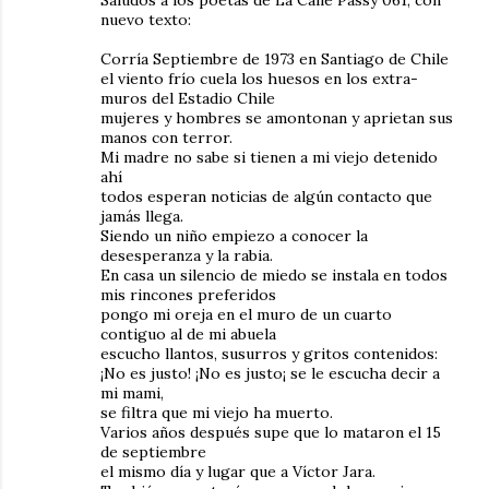
Saludos a los poetas de La Calle Passy 061, con
nuevo texto:
Corría Septiembre de 1973 en Santiago de Chile
el viento frío cuela los huesos en los extra-
muros del Estadio Chile
mujeres y hombres se amontonan y aprietan sus
manos con terror.
Mi madre no sabe si tienen a mi viejo detenido
ahí
todos esperan noticias de algún contacto que
jamás llega.
Siendo un niño empiezo a conocer la
desesperanza y la rabia.
En casa un silencio de miedo se instala en todos
mis rincones preferidos
pongo mi oreja en el muro de un cuarto
contiguo al de mi abuela
escucho llantos, susurros y gritos contenidos:
¡No es justo! ¡No es justo¡ se le escucha decir a
mi mami,
se filtra que mi viejo ha muerto.
Varios años después supe que lo mataron el 15
de septiembre
el mismo día y lugar que a Víctor Jara.