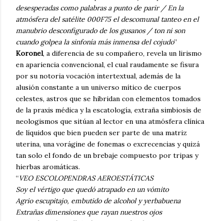
desesperadas como palabras a punto de parir / En la
atmósfera del satélite 000F75 el descomunal tanteo en el
manubrio desconfigurado de los gusanos / ton ni son
cuando golpea la sinfonía más inmensa del cojudo
”
Koronel
, a diferencia de su compañero, revela un lirismo
en apariencia convencional, el cual raudamente se fisura
por su notoria vocación intertextual, además de la
alusión constante a un universo mítico de cuerpos
celestes, astros que se hibridan con elementos tomados
de la praxis médica y la escatología, extraña simbiosis de
neologismos que sitúan al lector en una atmósfera clínica
de líquidos que bien pueden ser parte de una matriz
uterina, una vorágine de fonemas o excrecencias y quizá
tan solo el fondo de un brebaje compuesto por tripas y
hierbas aromáticas.
“
VEO ESCOLOPENDRAS AEROESTÁTICAS
Soy el vértigo que quedó atrapado en un vómito
Agrio escupitajo, embutido de alcohol y yerbabuena
Extrañas dimensiones que rayan nuestros ojos