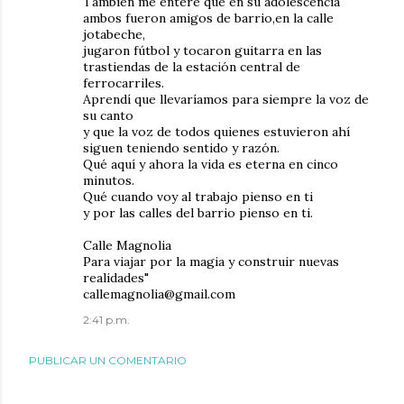
También me enteré que en su adolescencia
ambos fueron amigos de barrio,en la calle
jotabeche,
jugaron fútbol y tocaron guitarra en las
trastiendas de la estación central de
ferrocarriles.
Aprendí que llevaríamos para siempre la voz de
su canto
y que la voz de todos quienes estuvieron ahí
siguen teniendo sentido y razón.
Qué aquí y ahora la vida es eterna en cinco
minutos.
Qué cuando voy al trabajo pienso en ti
y por las calles del barrio pienso en ti.
Calle Magnolia
Para viajar por la magia y construir nuevas
realidades"
callemagnolia@gmail.com
2:41 p.m.
PUBLICAR UN COMENTARIO