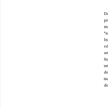
De
pr
mo
"n
In
e
am
Ju
un
d
in
de