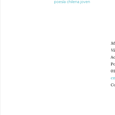
poesía chilena joven
Ma
Vi
A
Po
01
e
C