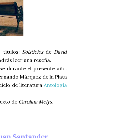
 títulos:
Solsticios
de
David
podrás leer una reseña.
rse durante el presente año.
Fernando Márquez de la Plata
ciclo de literatura
Antología
texto de
Carolina Melys
.
Juan Santander