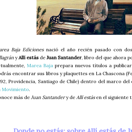
rea Baja Ediciones
nació el año recién pasado con dos
llagrán
y
Allí estás
de
Juan Santander
, libro del que ahora 
ctualmente,
Marea Baja
prepara nuevos títulos a publica
drás encontrar sus libros y plaquettes en La Chascona (
92, Providencia, Santiago de Chile) dentro del marco del 
n Movimiento
.
onoce más de
Juan Santander
y de
Allí estás
en el siguiente 
Donde no estás: sobre Allí estás de 