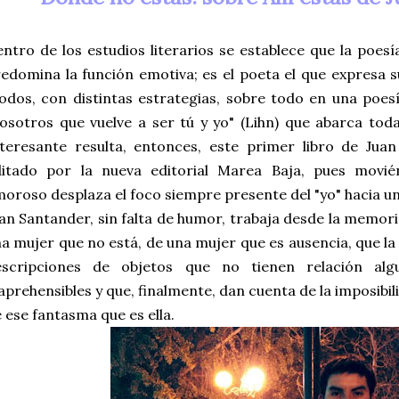
ntro de los estudios literarios se establece que la poesí
edomina la función emotiva; es el poeta el que expresa 
dos, con distintas estrategias, sobre todo en una poes
osotros que vuelve a ser tú y yo" (Lihn) que abarca toda 
teresante resulta, entonces, este primer libro de Jua
ditado por la nueva editorial Marea Baja, pues movié
oroso desplaza el foco siempre presente del "yo" hacia un 
an Santander, sin falta de humor, trabaja desde la memori
a mujer que no está, de una mujer que es ausencia, que la
escripciones de objetos que no tienen relación alg
aprehensibles y que, finalmente, dan cuenta de la imposibi
 ese fantasma que es ella.