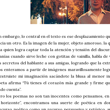
n embargo, lo central en el texto es ese desplazamiento q
cia un otro. Es la imagen de la mujer, objeto amoroso, la 
la quien logra captar toda la atención y tensión del discur
nías cuando sirve leche con gotitas de vainilla, habla de v
s secretos del hablante a sus amigas, logrando que la e
s enteramos a partir de imágenes maravillosamente log
estruiste mi imaginación sacándote la blusa al menor in
eta afirma “Tú tienes el corazón más grande y firme q
do cuenta”.
ro los poemas no son tan inocentes como pensamos, en 
 horizonte”, encontramos una suerte de poética en don
scurso poético como un recurso persuasivo y retórico, a