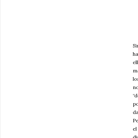
Si
ha
el
ma
lo
no
“d
po
da
Pe
el
di