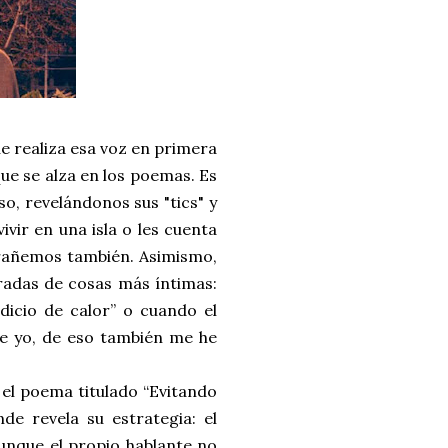
ue realiza esa voz en primera
que se alza en los poemas. Es
so, revelándonos sus "tics" y
ivir en una isla o les cuenta
xtrañemos también. Asimismo,
radas de cosas más íntimas:
dicio de calor” o cuando el
ue yo, de eso también me he
el poema titulado “Evitando
de revela su estrategia: el
unque el propio hablante no