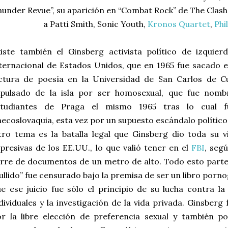
under Revue”, su aparición en “Combat Rock” de The Clash 
a Patti Smith, Sonic Youth,
Kronos Quartet
,
Phi
iste también el Ginsberg activista político de izquierd
ternacional de Estados Unidos, que en 1965 fue sacado 
ectura de poesía en la Universidad de San Carlos de 
xpulsado de la isla por ser homosexual, que fue nom
studiantes de Praga el mismo 1965 tras lo cual f
ecoslovaquia, esta vez por un supuesto escándalo político
ro tema es la batalla legal que Ginsberg dio toda su vi
presivas de los EE.UU., lo que valió tener en el
FBI
, seg
rre de documentos de un metro de alto. Todo esto parte 
ullido” fue censurado bajo la premisa de ser un libro porno
e ese juicio fue sólo el principio de su lucha contra la
dividuales y la investigación de la vida privada. Ginsberg f
r la libre elección de preferencia sexual y también por