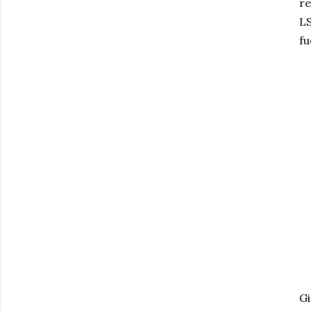
re
LS
fu
G