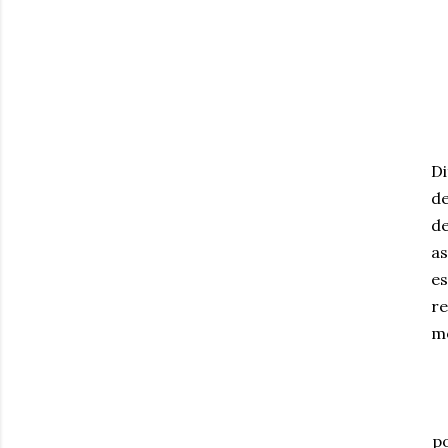
Di
de
de
as
es
re
mo
po