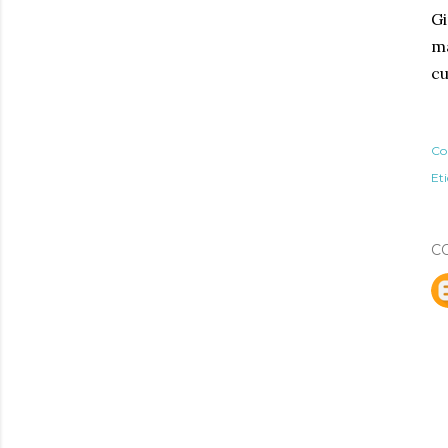
Gi
ma
cu
Co
Et
C