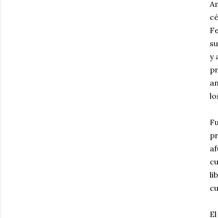
A
cé
Fe
su
y 
pr
am
lo
Fu
pr
af
cu
li
cu
El