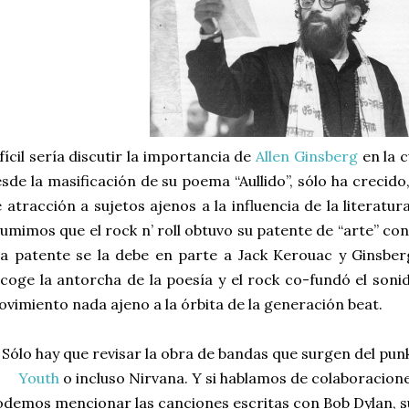
fícil sería discutir la importancia de
Allen Ginsberg
en la c
sde la masificación de su poema “Aullido”, sólo ha creci
 atracción a sujetos ajenos a la influencia de la literatura
umimos que el rock n’ roll obtuvo su patente de “arte” co
a patente se la debe en parte a Jack Kerouac y Ginsbe
coge la antorcha de la poesía y el rock co-fundó el soni
vimiento nada ajeno a la órbita de la generación beat.
Sólo hay que revisar la obra de bandas que surgen del pun
Youth
o incluso Nirvana. Y si hablamos de colaboracion
demos mencionar las canciones escritas con Bob Dylan, su 