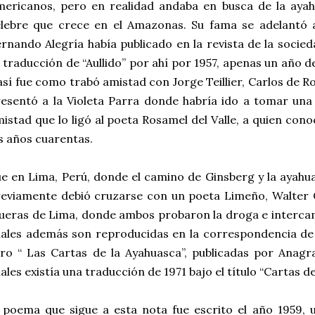
mericanos, pero en realidad andaba en busca de la aya
lebre que crece en el Amazonas. Su fama se adelantó a
rnando Alegría había publicado en la revista de la socied
 traducción de “Aullido” por ahí por 1957, apenas un año d
así fue como trabó amistad con Jorge Teillier, Carlos de R
esentó a la Violeta Parra donde habría ido a tomar una
istad que lo ligó al poeta Rosamel del Valle, a quien con
s años cuarentas.
e en Lima, Perú, donde el camino de Ginsberg y la ayahu
eviamente debió cruzarse con un poeta Limeño, Walter Cu
ueras de Lima, donde ambos probaron la droga e intercam
ales además son reproducidas en la correspondencia de
bro “ Las Cartas de la Ayahuasca”, publicadas por Anag
ales existía una traducción de 1971 bajo el título “Cartas de
 poema que sigue a esta nota fue escrito el año 1959, u