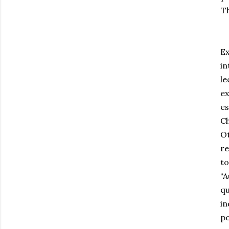
Th
Ex
in
l
e
e
Ch
Ot
re
to
“A
qu
in
po