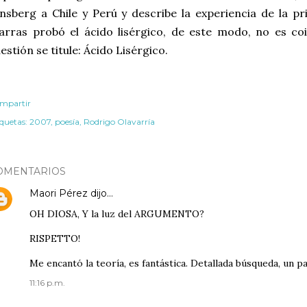
nsberg a Chile y Perú y describe la experiencia de la p
rras probó el ácido lisérgico, de este modo, no es co
estión se titule: Ácido Lisérgico.
mpartir
iquetas:
2007
poesía
Rodrigo Olavarría
OMENTARIOS
Maori Pérez
dijo…
OH DIOSA, Y la luz del ARGUMENTO?
RISPETTO!
Me encantó la teoría, es fantástica. Detallada búsqueda, un pa
11:16 p.m.