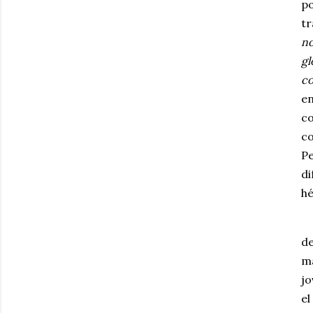
p
tr
no
gl
co
e
c
co
Pe
di
hé
d
ma
jo
el