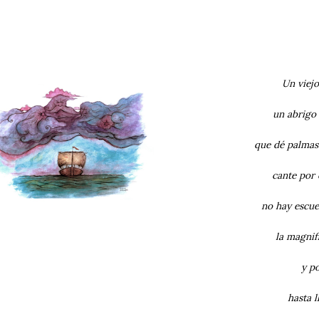
Un viejo
un abrigo
que dé palmas
cante por 
no hay escuel
la magnif
y p
hasta l