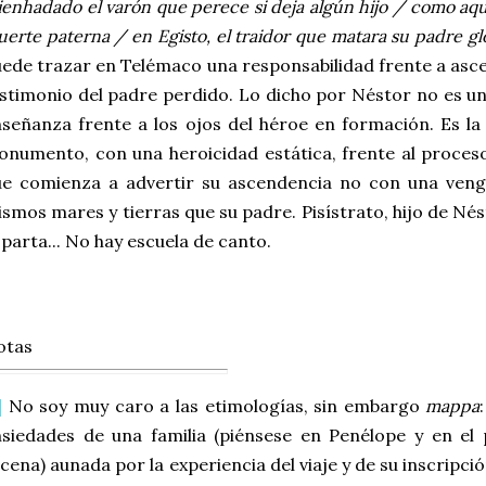
ienhadado el varón que perece si deja algún hijo / como aqu
erte paterna / en Egisto, el traidor que matara su padre glo
ede trazar en Telémaco una responsabilidad frente a asc
stimonio del padre perdido. Lo dicho por Néstor no es u
señanza frente a los ojos del héroe en formación. Es la
numento, con una heroicidad estática, frente al proce
ue comienza a advertir su ascendencia no con una veng
smos mares y tierras que su padre. Pisístrato, hijo de Né
parta... No hay escuela de canto.
otas
]
No soy muy caro a las etimologías, sin embargo
mappa
siedades de una familia (piénsese en Penélope y en el 
cena) aunada por la experiencia del viaje y de su inscripci