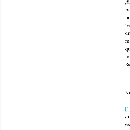
¡B
mu
pu
te
en
mo
q
mi
Es
N
[1
an
es