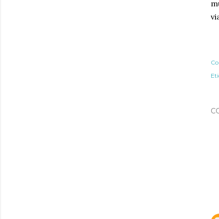
m
vi
Co
Et
C