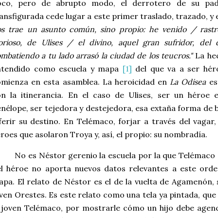
oco, pero de abrupto modo, el derrotero de su pad
ansfigurada cede lugar a este primer traslado, trazado, y 
s trae un asunto común, sino propio: he venido / rast
orioso, de Ulises / el divino, aquel gran sufridor, d
mbatiendo a tu lado arrasó la ciudad de los teucros."
La he
ntendido como escuela y mapa
[1]
del que va a ser héro
omienza en esta asamblea. La heroicidad en
La Odisea
es
n la itinerancia. En el caso de Ulises, ser un héroe 
nélope, ser tejedora y destejedora, esa extaña forma de b
ferir su destino. En Telémaco, forjar a través del vagar
roes que asolaron Troya y, así, el propio: su nombradía.
No es Néstor gerenio la escuela por la que Telémaco 
el héroe no aporta nuevos datos
relevantes a este ord
pa. El relato de Néstor es el de la vuelta de Agamenón,
ven Orestes. Es este relato como una tela ya pintada, que
 joven Telémaco, por mostrarle cómo un hijo debe agenc