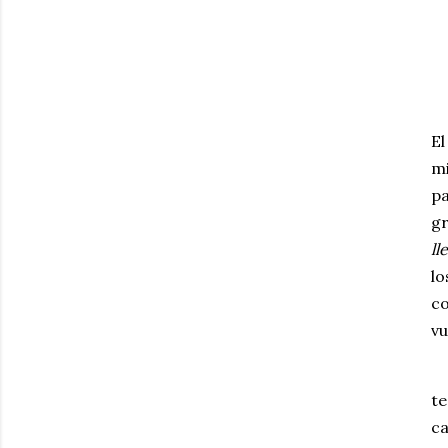
El
m
pa
g
ll
lo
co
vu
te
ca