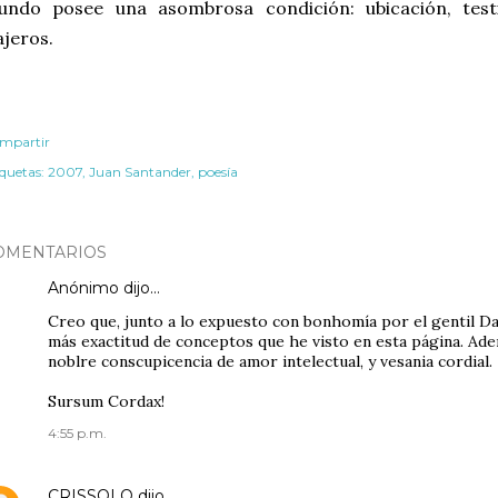
undo posee una asombrosa condición: ubicación, test
ajeros.
mpartir
iquetas:
2007
Juan Santander
poesía
OMENTARIOS
Anónimo dijo…
Creo que, junto a lo expuesto con bonhomía por el gentil Dav
más exactitud de conceptos que he visto en esta página. Ad
noblre conscupicencia de amor intelectual, y vesania cordial.
Sursum Cordax!
4:55 p.m.
CRISSOLO
dijo…